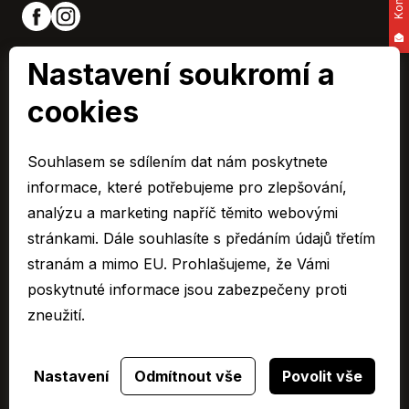
Nastavení soukromí a
cookies
ARAVER CZ člen skupiny AUTO UH s.r.o.
IČ0: 60713224,
Souhlasem se sdílením dat nám poskytnete
Společnost je zapsaná u Krajského soudu v Brně, oddíl C 15795
informace, které potřebujeme pro zlepšování,
© 2026 Všechna práva vyhrazena.
analýzu a marketing napříč těmito webovými
stránkami. Dále souhlasíte s předáním údajů třetím
Cookies
stranám a mimo EU. Prohlašujeme, že Vámi
Ochrana osobních údajů – GDPR
poskytnuté informace jsou zabezpečeny proti
Compliance
zneužití.
Mimosoudní řešení spotřebitelských sporů
Sbírka listin
Nastavení
Odmítnout vše
Povolit vše