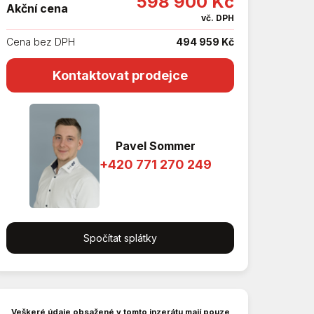
598 900 Kč
Akční cena
vč. DPH
Cena bez DPH
494 959 Kč
Kontaktovat prodejce
Pavel Sommer
+420 771 270 249
Spočítat splátky
Veškeré údaje obsažené v tomto inzerátu mají pouze