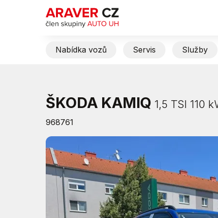
Nabídka vozů
Servis
Služby
ŠKODA KAMIQ
1,5 TSI 110 k
968761