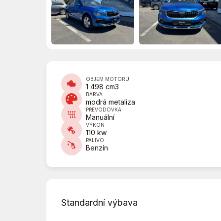
OBJEM MOTORU
1 498 cm3
BARVA
modrá metalíza
PŘEVODOVKA
Manuální
VÝKON
110 kw
PALIVO
Benzín
Standardní výbava