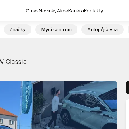
O nás
Novinky
Akce
Kariéra
Kontakty
Značky
Mycí centrum
Autopůjčovna
W Classic