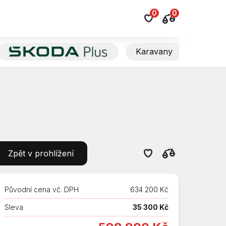
0
0
Karavany
Das We
Zpět v prohlížení
Původní cena vč. DPH
634 200 Kč
Sleva
35 300 Kč