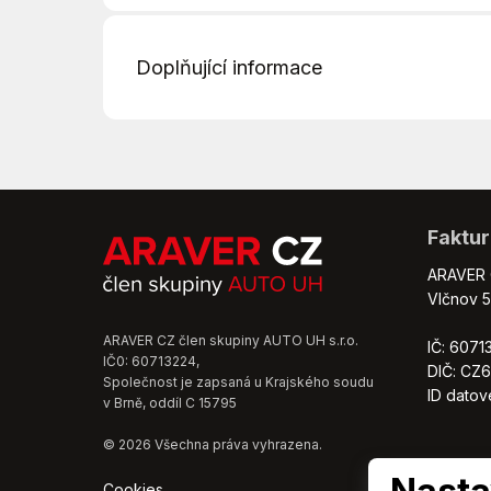
6 rychlostních stupňů
Asistent rozjezdu do kopce (HSA)
Doplňující informace
Centrál dálkový
Digitální příjem rádia (DAB)
*Další výbava:
El. zrcátka
Tažné zařízení
Klimatizace
Rezervní kolo (neplnohodnotné)
Mlhovky
Interier plus
Parkovací kamera
Faktur
Příprava pro služby ŠKODA Connect M
Parkovací senzory zadní
Uvedená Cena platná při odkupu součas
Repro
ARAVER C
*542157
Sledování únavy řidiče
Vlčnov 5
Start-stop systém
ARAVER CZ člen skupiny AUTO UH s.r.o.
IČ: 6071
Tempomat
IČ0: 60713224,
DIČ: CZ
Vyhřívaná sedadla
Společnost je zapsaná u Krajského soudu
ID dato
v Brně, oddíl C 15795
Zadní světla LED
© 2026 Všechna práva vyhrazena.
Cookies