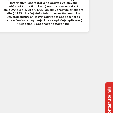
informativní charakter a nejsou tak ve smyslu
občanského zákoníku: (i) návrhem na uzavření
smlouvy dle § 1731 a § 1732; ani (ii) veřejným příslibem
dle § 1733. Uveřejněním tohoto inzerátu nevzniká
uživateli služby ani jakýmkoli třetím osobám nárok
na uzavření smlouvy, zejména se vylučuje aplikace §
1732 odst. 2 občanského zákoníku.
Kontaktujte nás