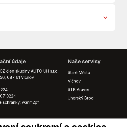
Asistent jízdy v jízdním pruhu
Bluetooth
Deaktivace airbagu spolujezdce
El. okna
Isofix
Manuální převodovka
Multifunkční volant
Parkovací senzory přední
ační údaje
Naše servisy
Přední světla LED
ného vozidla na protiúčet !
Senzor světel
Z člen skupiny AUTO UH s.r.o.
Staré Město
Stabilizace podvozku (ESP)
56, 687 61 Vlčnov
Vlčnov
Startování tlačítkem
STK Araver
3224
USB
60713224
Zadní stěrač
Uherský Brod
vé schránky: w3nm2pf