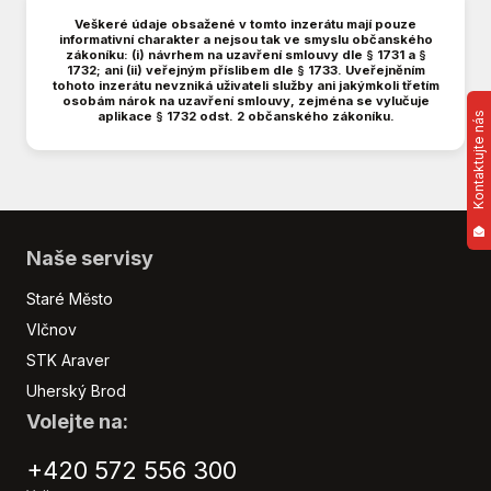
Dojezdové rezervní kolo
Veškeré údaje obsažené v tomto inzerátu mají pouze
informativní charakter a nejsou tak ve smyslu občanského
Dvouzónová klimatizace
zákoníku: (i) návrhem na uzavření smlouvy dle § 1731 a §
1732; ani (ii) veřejným příslibem dle § 1733. Uveřejněním
Dělená zadní sedadla
tohoto inzerátu nevzniká uživateli služby ani jakýmkoli třetím
osobám nárok na uzavření smlouvy, zejména se vylučuje
El. okna
aplikace § 1732 odst. 2 občanského zákoníku.
Kontaktujte nás
El. seřiditelná sedadla
El. sklopná zrcátka
El. zrcátka
Elektronická ruční brzda
Hlídání jízdního pruhu
Naše servisy
Imobilizér
Staré Město
Indikátor parkování
Isofix
Vlčnov
Kožená sedadla
STK Araver
Kožené čalounění
Uherský Brod
LED denní svícení
Volejte na:
Litá kola
Malý kožený paket
+420 572 556 300