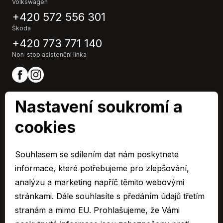
Metalický lak
Volkswagen
Mlhovky
+420 572 556 301
Multifunkční volant
Škoda
Nastavitelný volant
+420 773 771 140
Odvětrávaná sedadla
Non-stop asistenční linka
Originál autorádio
Ostřikovače světlometů
Palubní počítač
Paměť nastavení sedadla řidiče
Nastavení soukromí a
Parkovací kamera
cookies
Parkovací senzory přední
Parkovací senzory zadní
ARAVER CZ člen skupiny AUTO UH s.r.o.
Plní 'EURO V'
IČ0: 60713224,
Souhlasem se sdílením dat nám poskytnete
Společnost je zapsaná u Krajského soudu v Brně, oddíl C 15795
Pohon 4x4
informace, které potřebujeme pro zlepšování,
Posilovač řízení
© 2026 Všechna práva vyhrazena.
analýzu a marketing napříč těmito webovými
Protiprokluzový systém kol (ASR)
stránkami. Dále souhlasíte s předáním údajů třetím
Cookies
Regulace rychlosti při jízdě ze svahu
stranám a mimo EU. Prohlašujeme, že Vámi
Ochrana osobních údajů – GDPR
Roletky na zadních oknech