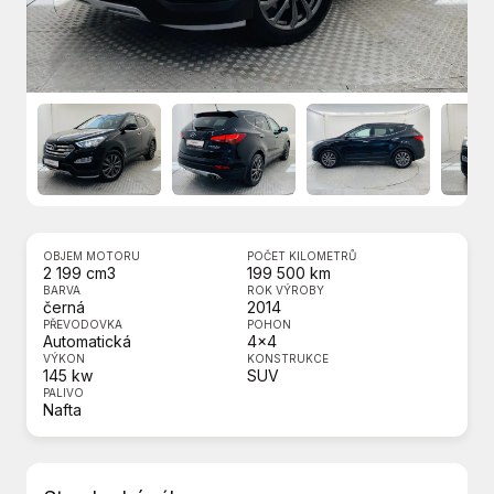
OBJEM MOTORU
POČET KILOMETRŮ
2 199 cm3
199 500 km
BARVA
ROK VÝROBY
černá
2014
PŘEVODOVKA
POHON
Automatická
4x4
VÝKON
KONSTRUKCE
145 kw
SUV
PALIVO
Nafta