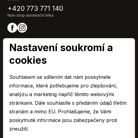
Hlídání mrtvého úhlu
+420 773 771 140
Hlídání provozu při couvání (RCTA)
Non-stop asistenční linka
Indikátor parkování
Kožená sedadla
LED adaptivní světlomety
Nastavení soukromí a
LED denní svícení
Litá kola
cookies
Multifunkční volant
Nastavitelný volant
ARAVER CZ člen skupiny AUTO UH s.r.o.
IČ0: 60713224,
Nouzové brzdění (PEBS)
Souhlasem se sdílením dat nám poskytnete
Společnost je zapsaná u Krajského soudu v Brně, oddíl C 15795
Odvětrávaná sedadla
informace, které potřebujeme pro zlepšování,
Paměť nastavení sedadla řidiče
© 2026 Všechna práva vyhrazena.
analýzu a marketing napříč těmito webovými
Panoramatická střecha
stránkami. Dále souhlasíte s předáním údajů třetím
Cookies
Parkovací asistent
stranám a mimo EU. Prohlašujeme, že Vámi
Ochrana osobních údajů – GDPR
Parkovací kamera
poskytnuté informace jsou zabezpečeny proti
Compliance
Parkovací senzory přední
zneužití.
Parkovací senzory zadní
Mimosoudní řešení spotřebitelských sporů
Plní 'EURO VI'
Sbírka listin