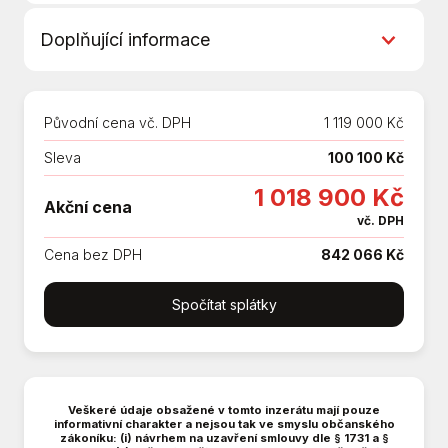
360° monitorovací systém (AVM)
Doplňující informace
9x airbag
ABS
Dodání 8/2026
AUX
Adaptivní tempomat
Původní cena vč. DPH
1 119 000 Kč
Ambientní osvětlení interiéru
Sleva
100 100 Kč
Android Auto
Apple CarPlay
1 018 900 Kč
Akční cena
Asistent jízdy v jízdním pruhu
vč. DPH
Asistent jízdy v koloně
Cena bez DPH
842 066 Kč
Asistent rozjezdu do kopce (HSA)
Aut. klimatizace
Spočítat splátky
Aut. převodovka
Automatické parkování
Automatické přepínání dálkových světel
Bezdrátová nabíječka mobilních telefonů
Veškeré údaje obsažené v tomto inzerátu mají pouze
Bezklíčové startování a odemykání
informativní charakter a nejsou tak ve smyslu občanského
zákoníku: (i) návrhem na uzavření smlouvy dle § 1731 a §
Bluetooth