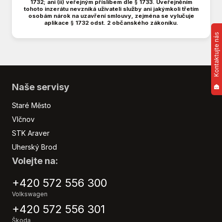
1732; ani (ii) veřejným příslibem dle § 1733. Uveřejněním
Brzdový asistent
tohoto inzerátu nevzniká uživateli služby ani jakýmkoli třetím
osobám nárok na uzavření smlouvy, zejména se vylučuje
Centrální zamykání
aplikace § 1732 odst. 2 občanského zákoníku.
Deaktivace airbagu spolujezdce
Kontaktujte nás
Digitální příjem rádia (DAB)
Digitální přístrojová deska
Digitální přístrojový štít
Dotykové ovládání palubního počítače
Naše servisy
Dvouzónová klimatizace
Staré Město
Dělená zadní sedadla
Vlčnov
El. okna
El. seřiditelná sedadla
STK Araver
El. sklopná zrcátka
Uherský Brod
El. víko zavazadlového prostoru
Volejte na:
Elektronická ruční brzda
+420 572 556 300
Hands free
Head-up display
Volkswagen
Hlasové ovládání palubního počítače
+420 572 556 301
Hlídání jízdního pruhu
Škoda