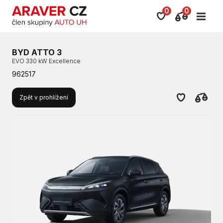
0
0
BYD ATTO 3
EVO 330 kW Excellence
962517
Zpět v prohlížení