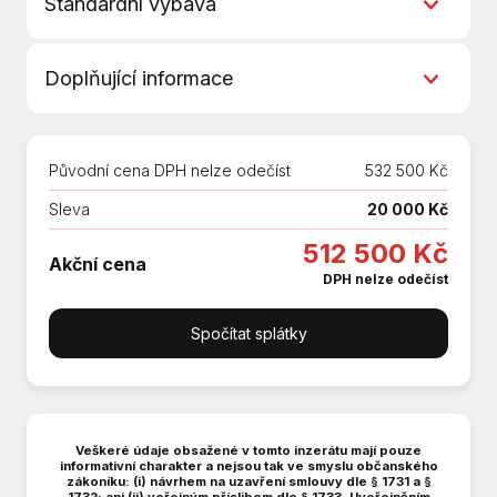
Standardní výbava
5 rychlostních stupňů
Doplňující informace
6x airbag
ABS
Další výbava
Android Auto
Akční výbava Love
Apple CarPlay
Původní cena DPH nelze odečíst
532 500 Kč
17'kola z lehké slitiny Manila
Asistent jízdy v jízdním pruhu
Vyhřívaná přední sedadla
Sleva
20 000 Kč
Asistent rozjezdu do kopce (HSA)
Objednaný skladový vůz
Aut. aktivace výstražných světlometů
512 500 Kč
Akční cena
Cena je podmíněna výkupem vozu na
Aut. klimatizace
DPH nelze odečíst
protiúčet
Automatické parkování
711355
Bezklíčové startování a odemykání
Spočítat splátky
Bluetooth
Brzdový asistent
Centrál dálkový
Centrální zamykání
Veškeré údaje obsažené v tomto inzerátu mají pouze
Deaktivace airbagu spolujezdce
informativní charakter a nejsou tak ve smyslu občanského
zákoníku: (i) návrhem na uzavření smlouvy dle § 1731 a §
Denní svícení