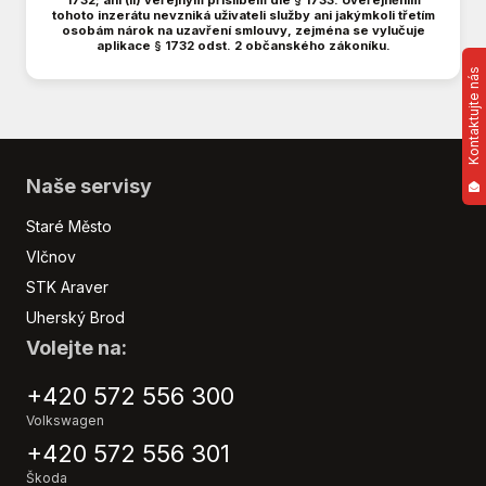
1732; ani (ii) veřejným příslibem dle § 1733. Uveřejněním
tohoto inzerátu nevzniká uživateli služby ani jakýmkoli třetím
Digitální příjem rádia (DAB)
osobám nárok na uzavření smlouvy, zejména se vylučuje
aplikace § 1732 odst. 2 občanského zákoníku.
Digitální přístrojový štít
Kontaktujte nás
Dojezdové rezervní kolo
Dotykové ovládání palubního počítače
Dvouzónová klimatizace
EDS
Naše servisy
El. okna
El. sklopná zrcátka
Staré Město
El. startér
Vlčnov
El. zrcátka
STK Araver
Isofix
Uherský Brod
LED denní svícení
Volejte na:
Litá kola
Manuální převodovka
+420 572 556 300
Multifunkční volant
Volkswagen
Nastavitelný volant
+420 572 556 301
Nouzové brzdění (PEBS)
Škoda