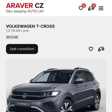
0
0
VOLKSWAGEN T-CROSS
1,0 TSI 6G Love
961348
Zpět v prohlížení