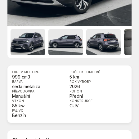
OBJEM MOTORU
POČET KILOMETRŮ
999 cm3
5 km
BARVA
ROK VÝROBY
šedá metalíza
2026
PŘEVODOVKA
POHON
Manuální
Přední
VÝKON
KONSTRUKCE
85 kw
CUV
PALIVO
Benzín