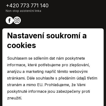
Originál autorádio
+420 773 771 140
Palubní počítač
Non-stop asistenční linka
Parkovací asistent
Parkovací kamera
Parkovací senzory přední
Plní 'EURO VI'
Nastavení soukromí a
Podélný posuv sedadel
Pohon 4x2
cookies
Polohovací sedadla
ARAVER CZ člen skupiny AUTO UH s.r.o.
Posilovač řízení
IČ0: 60713224,
Souhlasem se sdílením dat nám poskytnete
Protiprokluzový systém kol (ASR)
Společnost je zapsaná u Krajského soudu v Brně, oddíl C 15795
informace, které potřebujeme pro zlepšování,
Přední pohon
© 2026 Všechna práva vyhrazena.
Přední světla LED
analýzu a marketing napříč těmito webovými
Senzor světel
stránkami. Dále souhlasíte s předáním údajů třetím
Cookies
Stabilizace podvozku (ESP)
stranám a mimo EU. Prohlašujeme, že Vámi
Ochrana osobních údajů – GDPR
Start-stop systém
poskytnuté informace jsou zabezpečeny proti
Compliance
Tónovaná skla
zneužití.
Mimosoudní řešení spotřebitelských sporů
USB
Sbírka listin