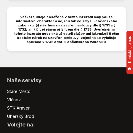
Denní svícení
Digitální příjem rádia (DAB)
Veškeré údaje obsažené v tomto inzerátu mají pouze
informativní charakter a nejsou tak ve smyslu občanského
Digitální přístrojová deska
zákoníku: (i) návrhem na uzavření smlouvy dle § 1731 a §
Digitální přístrojový štít
1732; ani (ii) veřejným příslibem dle § 1733. Uveřejněním
tohoto inzerátu nevzniká uživateli služby ani jakýmkoli třetím
Dojezdové rezervní kolo
osobám nárok na uzavření smlouvy, zejména se vylučuje
Kontaktujte nás
aplikace § 1732 odst. 2 občanského zákoníku.
Dotykové ovládání palubního počítače
Dvouzónová klimatizace
Dělená zadní sedadla
El. okna
El. sklopná zrcátka
Naše servisy
El. startér
El. tažné zařízení
Staré Město
El. víko zavazadlového prostoru
Vlčnov
El. zrcátka
STK Araver
Imobilizér
Uherský Brod
Isofix
Volejte na:
LED denní svícení