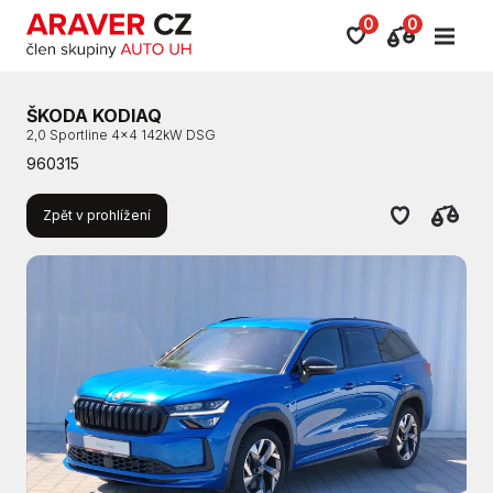
0
0
ŠKODA KODIAQ
2,0 Sportline 4x4 142kW DSG
960315
Zpět v prohlížení