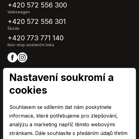
Litá kola
+420 572 556 300
Malý kožený paket
Volkswagen
Mlhovky
+420 572 556 301
Multifunkční volant
Škoda
Nastavitelný volant
+420 773 771 140
Palubní počítač
Non-stop asistenční linka
Paměť nastavení sedadla řidiče
Parkovací kamera
Parkovací senzory přední
Parkovací senzory zadní
Nastavení soukromí a
Plní 'EURO VI'
Posilovač řízení
cookies
Protiprokluzový systém kol (ASR)
ARAVER CZ člen skupiny AUTO UH s.r.o.
Přední světla LED
IČ0: 60713224,
Souhlasem se sdílením dat nám poskytnete
Repro
Společnost je zapsaná u Krajského soudu v Brně, oddíl C 15795
informace, které potřebujeme pro zlepšování,
Satelitní navigace
© 2026 Všechna práva vyhrazena.
analýzu a marketing napříč těmito webovými
Senzor stěračů
Senzor světel
stránkami. Dále souhlasíte s předáním údajů třetím
Cookies