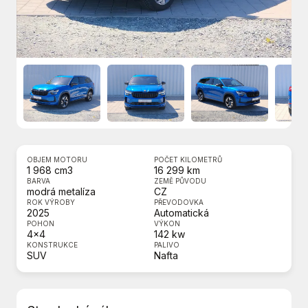
OBJEM MOTORU
POČET KILOMETRŮ
1 968 cm3
16 299 km
BARVA
ZEMĚ PŮVODU
modrá metalíza
CZ
ROK VÝROBY
PŘEVODOVKA
2025
Automatická
POHON
VÝKON
4x4
142 kw
KONSTRUKCE
PALIVO
SUV
Nafta