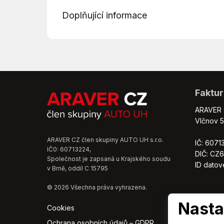
Apple CarPlay
Doplňující informace
Bluetooth
Dvouzónová klimatizace
*Další výbava:
Multifunkční volant
Macaw 20' černá leštěná s aero kryty
Parkovací senzory přední
Travel paket
Repro
LED paket
Senzor světel
Faktur
Balíček služeb Škoda Connect Premium
Sledování únavy řidiče
VŮZ VE VÝROBĚ
Střešní nosič
ARAVER C
Předpokládaný termín dodání vozu: zář
USB
Vlčnov 5
*556574
Vyhřívaná zrcátka
ARAVER CZ člen skupiny AUTO UH s.r.o.
IČ: 6071
IČ0: 60713224,
DIČ: CZ
Společnost je zapsaná u Krajského soudu
ID dato
v Brně, oddíl C 15795
© 2026 Všechna práva vyhrazena.
Nasta
Cookies
Ochrana osobních údajů – GDPR