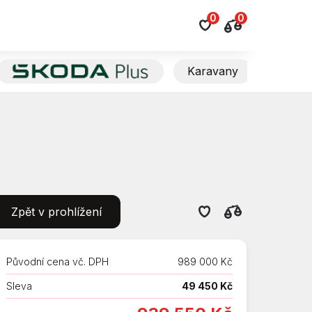
0
0
Karavany
Das We
Zpět v prohlížení
Původní cena vč. DPH
989 000 Kč
Sleva
49 450 Kč