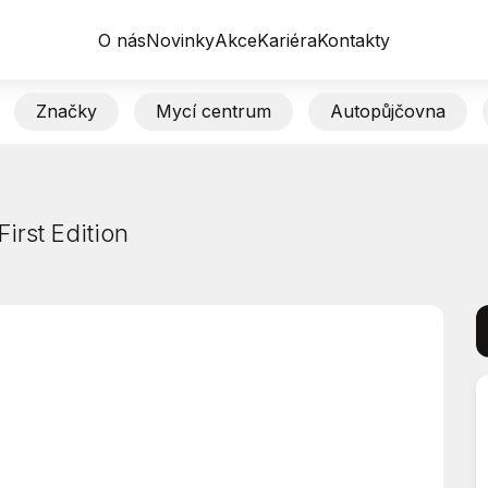
O nás
Novinky
Akce
Kariéra
Kontakty
Značky
Mycí centrum
Autopůjčovna
rst Edition