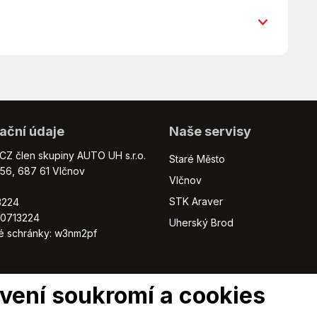
Bezklíčové startování a odemykání
Brzdový asistent
Klimatizace
Parkovací kamera
Parkovací senzory zadní
Senzor stěračů
Senzor tlaku v pneumatikách
ační údaje
Naše servisy
Startování tlačítkem
Tempomat
Z člen skupiny AUTO UH s.r.o.
Staré Město
í 2026
Volba jízdního režimu
56, 687 61 Vlčnov
Vlčnov
Výškově nastavitelná sedadla
STK Araver
3224
60713224
Uherský Brod
vé schránky: w3nm2pf
vení soukromí a cookies