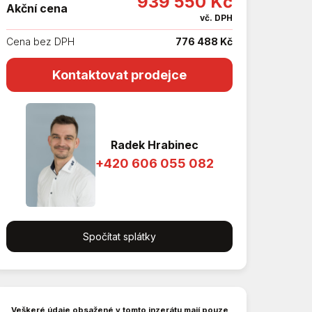
939 550 Kč
Akční cena
vč. DPH
Cena bez DPH
776 488 Kč
Kontaktovat prodejce
Radek Hrabinec
+420 606 055 082
Spočítat splátky
Veškeré údaje obsažené v tomto inzerátu mají pouze