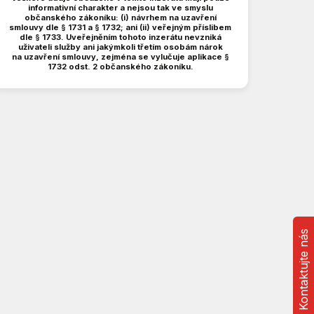
informativní charakter a nejsou tak ve smyslu
občanského zákoníku: (i) návrhem na uzavření
smlouvy dle § 1731 a § 1732; ani (ii) veřejným příslibem
dle § 1733. Uveřejněním tohoto inzerátu nevzniká
uživateli služby ani jakýmkoli třetím osobám nárok
na uzavření smlouvy, zejména se vylučuje aplikace §
1732 odst. 2 občanského zákoníku.
Kontaktujte nás