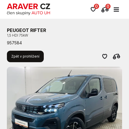
0
0
PEUGEOT RIFTER
1,5 HDI 75kW
957584
Zpět v prohlížení