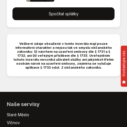
Hliník atp.)
Imobilizér
Spočítat splátky
Isofix
Klimatizace
LED denní svícení
Litá kola
Veškeré údaje obsažené v tomto inzerátu mají pouze
informativní charakter a nejsou tak ve smyslu občanského
Loketní opěrka přední
zákoníku: (i) návrhem na uzavření smlouvy dle § 1731 a §
Kontaktujte nás
1732; ani (ii) veřejným příslibem dle § 1733. Uveřejněním
Malý kožený paket
tohoto inzerátu nevzniká uživateli služby ani jakýmkoli třetím
Manuální převodovka
osobám nárok na uzavření smlouvy, zejména se vylučuje
aplikace § 1732 odst. 2 občanského zákoníku.
Metalický lak
Mlhovky
Multifunkční volant
Originál autorádio
Palubní počítač
Naše servisy
Parkovací senzory zadní
Posilovač řízení
Staré Město
Přední světla LED
Vlčnov