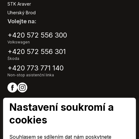
Senzor stěračů
STK Araver
Senzor světel
Uherský Brod
Start-stop systém
Volejte na:
Sun set
Tempomat
+420 572 556 300
Tónovaná skla
Volkswagen
USB
+420 572 556 301
Vyhřívaná zrcátka
Škoda
Vyhřívaný volant
+420 773 771 140
Vyhřívání sedadel vpředu
Non-stop asistenční linka
Zadní stěrač
Nastavení soukromí a
cookies
ARAVER CZ člen skupiny AUTO UH s.r.o.
IČ0: 60713224,
Souhlasem se sdílením dat nám poskytnete