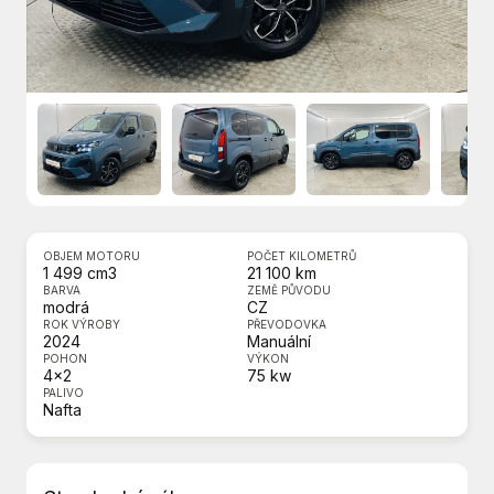
OBJEM MOTORU
POČET KILOMETRŮ
1 499 cm3
21 100 km
BARVA
ZEMĚ PŮVODU
modrá
CZ
ROK VÝROBY
PŘEVODOVKA
2024
Manuální
POHON
VÝKON
4x2
75 kw
PALIVO
Nafta