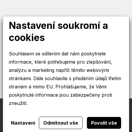
Nastavení soukromí a
cookies
Souhlasem se sdílením dat nám poskytnete
informace, které potřebujeme pro zlepšování,
analýzu a marketing napříč těmito webovými
stránkami. Dále souhlasíte s předáním údajů třetím
stranám a mimo EU. Prohlašujeme, že Vámi
poskytnuté informace jsou zabezpečeny proti
zneužití.
Tento web používá soubory cookie. Dalším
procházením tohoto webu vyjadřujete souhlas s
naším používáním souborů cookie.
Více informací
Nastavení
Odmítnout vše
Povolit vše
Souhlasím