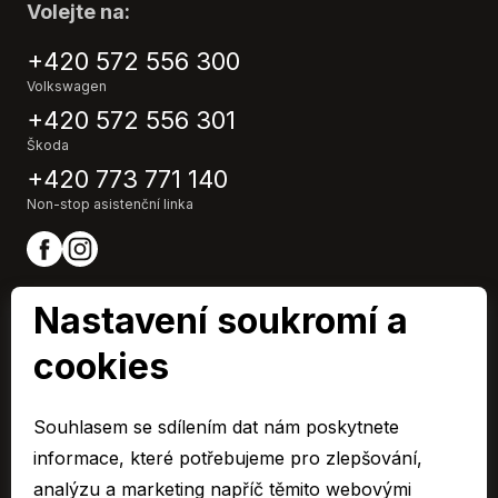
Volejte na:
Plní 'EURO VI'
Protiprokluzový systém kol (ASR)
+420 572 556 300
Přední světla LED
Volkswagen
Sledování únavy řidiče
+420 572 556 301
Stabilizace podvozku (ESP)
Škoda
Start-stop systém
+420 773 771 140
Startování tlačítkem
Non-stop asistenční linka
Třízónová klimatizace
Venkovní teploměr
Vnitřní teploměr
Vyhřívaná sedadla
Nastavení soukromí a
Vyhřívaná zrcátka
cookies
Vyhřívané trysky ostřikovačů čelního skla
Výškově nastavitelná sedadla
ARAVER CZ člen skupiny AUTO UH s.r.o.
Výškově nastavitelné sedadlo řidiče
IČ0: 60713224,
Souhlasem se sdílením dat nám poskytnete
Společnost je zapsaná u Krajského soudu v Brně, oddíl C 15795
Zadní loketní opěrka
informace, které potřebujeme pro zlepšování,
Zadní stěrač
© 2026 Všechna práva vyhrazena.
analýzu a marketing napříč těmito webovými
Zadní světla LED