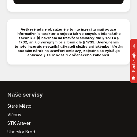
Digitální příjem rádia (DAB)
Dotykové ovládání palubního počítače
El. okna
El. sklopná zrcátka
Veškeré údaje obsažené v tomto inzerátu mají pouze
informativní charakter a nejsou tak ve smyslu občanského
Hlídání jízdního pruhu
zákoníku: (i) návrhem na uzavření smlouvy dle § 1731 a §
1732; ani (ii) veřejným příslibem dle § 1733. Uveřejněním
Hlídání mrtvého úhlu
Kontaktujte nás
tohoto inzerátu nevzniká uživateli služby ani jakýmkoli třetím
Imobilizér
osobám nárok na uzavření smlouvy, zejména se vylučuje
aplikace § 1732 odst. 2 občanského zákoníku.
Isofix
LED denní svícení
Litá kola
Mlhovky
Multifunkční volant
Naše servisy
Nouzové brzdění (PEBS)
Originál autorádio
Staré Město
Parkovací asistent
Vlčnov
Parkovací kamera
STK Araver
Parkovací senzory přední
Uherský Brod
Parkovací senzory zadní