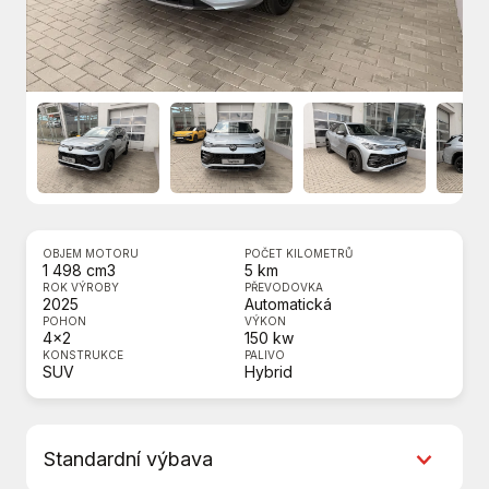
OBJEM MOTORU
POČET KILOMETRŮ
1 498 cm3
5 km
ROK VÝROBY
PŘEVODOVKA
2025
Automatická
POHON
VÝKON
4x2
150 kw
KONSTRUKCE
PALIVO
SUV
Hybrid
Standardní výbava