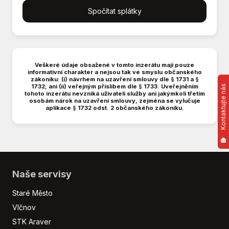
Spočítat splátky
Multifunkční volant
Nouzové brzdění (PEBS)
Parkovací kamera
Parkovací senzory přední
Parkovací senzory zadní
Veškeré údaje obsažené v tomto inzerátu mají pouze
informativní charakter a nejsou tak ve smyslu občanského
Plní 'EURO VI'
zákoníku: (i) návrhem na uzavření smlouvy dle § 1731 a §
1732; ani (ii) veřejným příslibem dle § 1733. Uveřejněním
Kontaktujte nás
Posilovač řízení
tohoto inzerátu nevzniká uživateli služby ani jakýmkoli třetím
Přední pohon
osobám nárok na uzavření smlouvy, zejména se vylučuje
aplikace § 1732 odst. 2 občanského zákoníku.
Senzor stěračů
Sledování únavy řidiče
Stabilizace podvozku (ESP)
Střešní nosič
Třízónová klimatizace
Naše servisy
USB
Venkovní teploměr
Staré Město
Vyhřívaná zrcátka
Vlčnov
Vyhřívané trysky ostřikovačů čelního skla
STK Araver