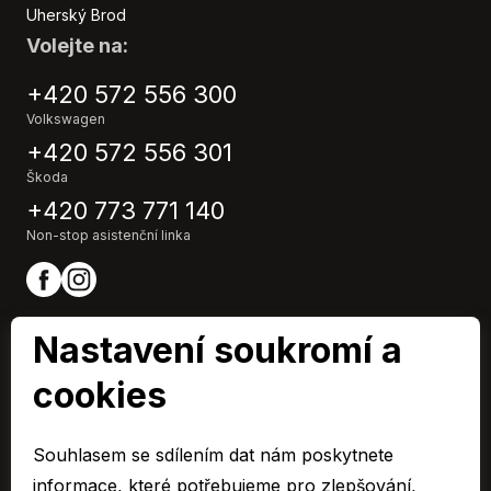
Vyhřívaný volant
Uherský Brod
Výškově nastavitelná sedadla
Volejte na:
Zadní stěrač
Záruka
+420 572 556 300
Volkswagen
+420 572 556 301
Škoda
+420 773 771 140
Non-stop asistenční linka
Nastavení soukromí a
cookies
ARAVER CZ člen skupiny AUTO UH s.r.o.
IČ0: 60713224,
Souhlasem se sdílením dat nám poskytnete
Společnost je zapsaná u Krajského soudu v Brně, oddíl C 15795
informace, které potřebujeme pro zlepšování,