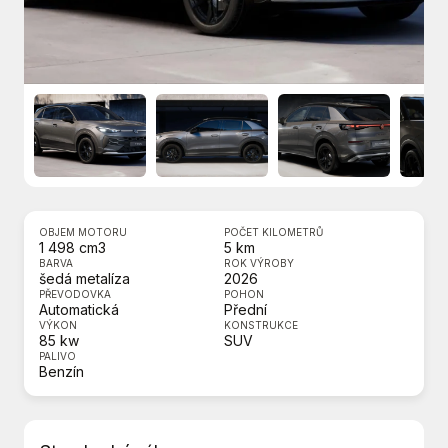
OBJEM MOTORU
POČET KILOMETRŮ
1 498 cm3
5 km
BARVA
ROK VÝROBY
šedá metalíza
2026
PŘEVODOVKA
POHON
Automatická
Přední
VÝKON
KONSTRUKCE
85 kw
SUV
PALIVO
Benzín