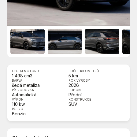
OBJEM MOTORU
POČET KILOMETRŮ
1 498 cm3
5 km
BARVA
ROK VÝROBY
šedá metalíza
2026
PŘEVODOVKA
POHON
Automatická
Přední
VÝKON
KONSTRUKCE
110 kw
SUV
PALIVO
Benzín