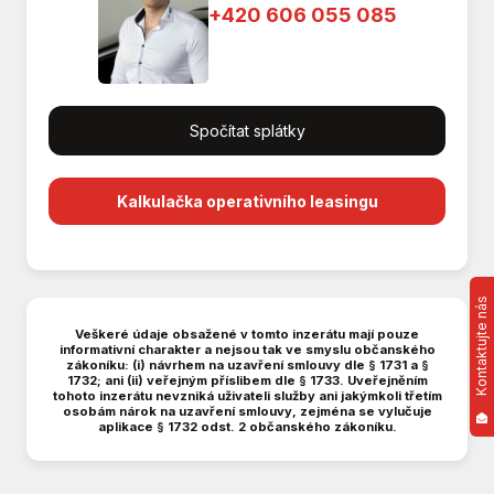
+420 606 055 085
Multifunkční volant
Nouzové brzdění (PEBS)
Parkovací kamera
Parkovací senzory přední
Spočítat splátky
Parkovací senzory zadní
Plní 'EURO VI'
Posilovač řízení
Kalkulačka operativního leasingu
Přední pohon
Senzor stěračů
Sledování únavy řidiče
Stabilizace podvozku (ESP)
Kontaktujte nás
Střešní nosič
Veškeré údaje obsažené v tomto inzerátu mají pouze
informativní charakter a nejsou tak ve smyslu občanského
Třízónová klimatizace
zákoníku: (i) návrhem na uzavření smlouvy dle § 1731 a §
1732; ani (ii) veřejným příslibem dle § 1733. Uveřejněním
USB
tohoto inzerátu nevzniká uživateli služby ani jakýmkoli třetím
Venkovní teploměr
osobám nárok na uzavření smlouvy, zejména se vylučuje
aplikace § 1732 odst. 2 občanského zákoníku.
Vyhřívaná zrcátka
Vyhřívané trysky ostřikovačů čelního skla