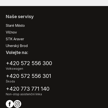
Vyhřívaný volant
Výškově nastavitelná sedadla
Zadní stěrač
Naše servisy
Záruka
Staré Město
Vlčnov
STK Araver
Uherský Brod
Volejte na:
+420 572 556 300
Volkswagen
+420 572 556 301
Škoda
+420 773 771 140
Non-stop asistenční linka