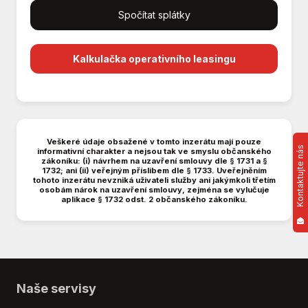
Termín dodání prosinec 2026
Spočítat splátky
Multifunkční volant
Cena je podmíněna odběrem vozu na IČO a
Nouzové brzdění (PEBS)
výkupem vozu na protiúčet. *0717693
Parkovací kamera
Kalkulačka operativního leasingu
Parkovací senzory přední
Parkovací senzory zadní
Plní 'EURO VI'
Posilovač řízení
Přední pohon
Veškeré údaje obsažené v tomto inzerátu mají pouze
Kontaktujte nás
informativní charakter a nejsou tak ve smyslu občanského
Senzor stěračů
zákoníku: (i) návrhem na uzavření smlouvy dle § 1731 a §
Sledování únavy řidiče
1732; ani (ii) veřejným příslibem dle § 1733. Uveřejněním
tohoto inzerátu nevzniká uživateli služby ani jakýmkoli třetím
Stabilizace podvozku (ESP)
osobám nárok na uzavření smlouvy, zejména se vylučuje
aplikace § 1732 odst. 2 občanského zákoníku.
Střešní nosič
Třízónová klimatizace
USB
Venkovní teploměr
Vyhřívaná zrcátka
Naše servisy
Vyhřívané trysky ostřikovačů čelního skla