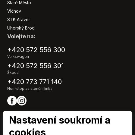
Vyhřívaný volant
Staré Město
Výškově nastavitelná sedadla
Vlčnov
Zadní stěrač
STK Araver
Záruka
Uherský Brod
Volejte na:
+420 572 556 300
Volkswagen
+420 572 556 301
Škoda
+420 773 771 140
Non-stop asistenční linka
Nastavení soukromí a
cookies