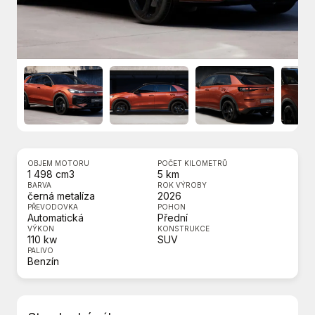
OBJEM MOTORU
POČET KILOMETRŮ
1 498 cm3
5 km
BARVA
ROK VÝROBY
černá metalíza
2026
PŘEVODOVKA
POHON
Automatická
Přední
VÝKON
KONSTRUKCE
110 kw
SUV
PALIVO
Benzín