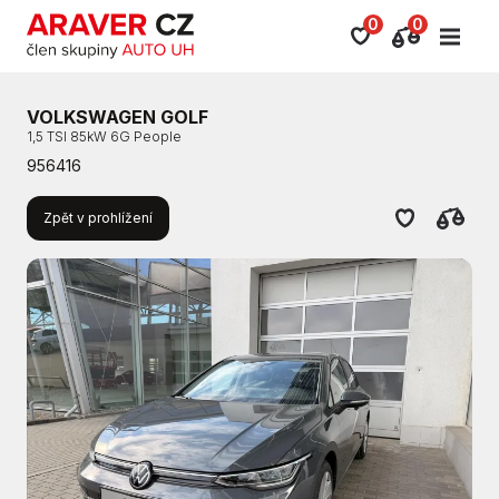
0
0
VOLKSWAGEN GOLF
1,5 TSI 85kW 6G People
956416
Zpět v prohlížení