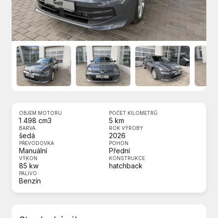
OBJEM MOTORU
POČET KILOMETRŮ
1 498 cm3
5 km
BARVA
ROK VÝROBY
šedá
2026
PŘEVODOVKA
POHON
Manuální
Přední
VÝKON
KONSTRUKCE
85 kw
hatchback
PALIVO
Benzín