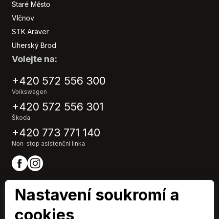
Indikátor parkování
Staré Město
Isofix
Vlčnov
LED denní svícení
STK Araver
Litá kola
Uherský Brod
Manuální převodovka
Volejte na:
Multifunkční volant
Nastavitelný volant
+420 572 556 300
Nouzové brzdění (PEBS)
Volkswagen
Originál autorádio
+420 572 556 301
Palubní počítač
Škoda
Parkovací asistent
+420 773 771 140
Parkovací kamera
Non-stop asistenční linka
Parkovací senzory přední
Parkovací senzory zadní
Plní 'EURO VI'
Podélný posuv sedadel
Nastavení soukromí a
Pohon 4x2
Posilovač řízení
cookies