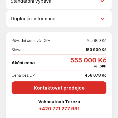
Standardní výbava
6 rychlostních stupňů
Doplňující informace
6x airbag
ABS
Další výbava:
Adaptivní tempomat
Akční výbava People. Skladový vůz.
Android Auto
Původní cena vč. DPH
705 900 Kč
*0714925
Apple CarPlay
Sleva
150 900 Kč
Asistent jízdy v jízdním pruhu
Aut. aktivace výstražných světlometů
555 000 Kč
Akční cena
Aut. klimatizace
vč. DPH
Automatické přepínání dálkových světel
Cena bez DPH
458 678 Kč
Autorádio
Bezdrátová nabíječka mobilních telefonů
Kontaktovat prodejce
Bezklíčové odemykání
Bezklíčové startování
Vohnoutová Tereza
Bluetooth
+420 771 277 991
Brzdový asistent
Centrál dálkový