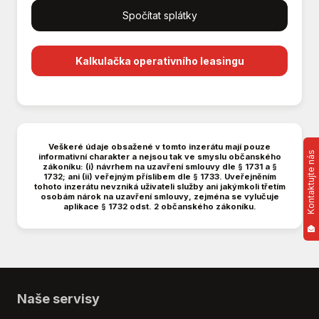
Spočítat splátky
Centrální zamykání
Deaktivace airbagu spolujezdce
Denní svícení
Kalkulačka operativního leasingu
Digitální příjem rádia (DAB)
Digitální přístrojová deska
Digitální přístrojový štít
Dotykové ovládání palubního počítače
Dělená zadní sedadla
Veškeré údaje obsažené v tomto inzerátu mají pouze
Kontaktujte nás
informativní charakter a nejsou tak ve smyslu občanského
EDS
zákoníku: (i) návrhem na uzavření smlouvy dle § 1731 a §
El. okna
1732; ani (ii) veřejným příslibem dle § 1733. Uveřejněním
tohoto inzerátu nevzniká uživateli služby ani jakýmkoli třetím
El. sklopná zrcátka
osobám nárok na uzavření smlouvy, zejména se vylučuje
aplikace § 1732 odst. 2 občanského zákoníku.
El. startér
El. zrcátka
Elektronická ruční brzda
Hands free
Hlídání jízdního pruhu
Naše servisy
Imobilizér