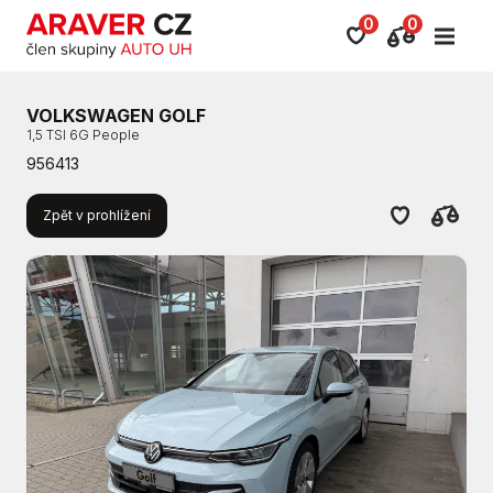
0
0
VOLKSWAGEN GOLF
1,5 TSI 6G People
956413
Zpět v prohlížení