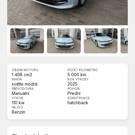
OBJEM MOTORU
POČET KILOMETRŮ
1 498 cm3
5 000 km
BARVA
ROK VÝROBY
světle modrá
2025
PŘEVODOVKA
POHON
Manuální
Přední
VÝKON
KONSTRUKCE
110 kw
hatchback
PALIVO
Benzín