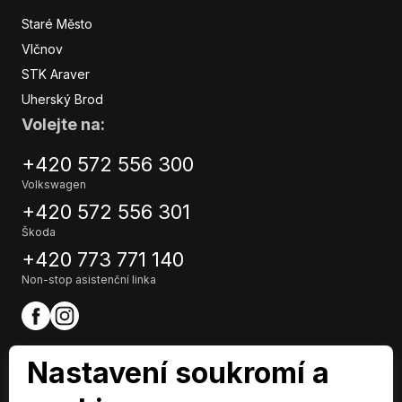
Parkovací senzory zadní
Plní 'EURO VI'
Staré Město
Podélný posuv sedadel
Vlčnov
Pohon 4x2
STK Araver
Polohovací sedadla
Uherský Brod
Posilovač řízení
Volejte na:
Protiprokluzový systém kol (ASR)
Přední pohon
+420 572 556 300
Přední světla LED
Volkswagen
Repro
+420 572 556 301
Samostmívací zrcátka
Škoda
Senzor opotřebení brzdových destiček
+420 773 771 140
Senzor stěračů
Non-stop asistenční linka
Senzor světel
Stabilizace podvozku (ESP)
Start-stop systém
Startování tlačítkem
Nastavení soukromí a
USB