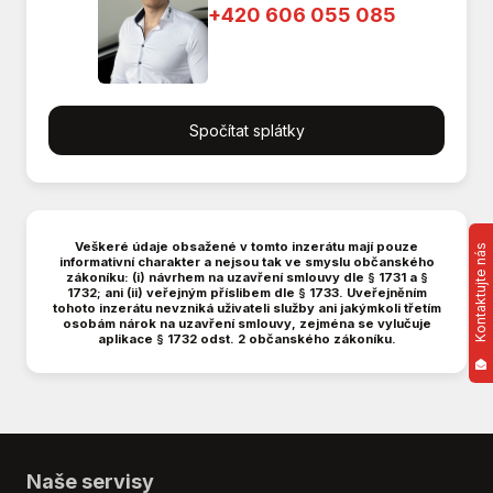
+420 606 055 085
EDS
El. okna
Elektronická ruční brzda
Hands free
Spočítat splátky
Imobilizér
Indikátor parkování
Isofix
Klimatizace
LED denní svícení
Veškeré údaje obsažené v tomto inzerátu mají pouze
Kontaktujte nás
informativní charakter a nejsou tak ve smyslu občanského
Manuální převodovka
zákoníku: (i) návrhem na uzavření smlouvy dle § 1731 a §
1732; ani (ii) veřejným příslibem dle § 1733. Uveřejněním
Multifunkční volant
tohoto inzerátu nevzniká uživateli služby ani jakýmkoli třetím
osobám nárok na uzavření smlouvy, zejména se vylučuje
Nastavitelný volant
aplikace § 1732 odst. 2 občanského zákoníku.
Nouzové brzdění (PEBS)
Originál autorádio
Palubní počítač
Parkovací kamera
Parkovací senzory přední
Naše servisy