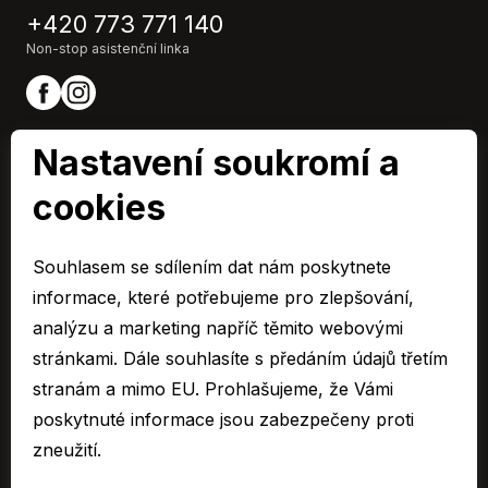
Výškově nastavitelná sedadla
+420 773 771 140
Zadní stěrač
Non-stop asistenční linka
Zámek řadící páky
Nastavení soukromí a
cookies
ARAVER CZ člen skupiny AUTO UH s.r.o.
IČ0: 60713224,
Souhlasem se sdílením dat nám poskytnete
Společnost je zapsaná u Krajského soudu v Brně, oddíl C 15795
informace, které potřebujeme pro zlepšování,
© 2026 Všechna práva vyhrazena.
analýzu a marketing napříč těmito webovými
stránkami. Dále souhlasíte s předáním údajů třetím
Cookies
stranám a mimo EU. Prohlašujeme, že Vámi
Ochrana osobních údajů – GDPR
poskytnuté informace jsou zabezpečeny proti
Compliance
zneužití.
Mimosoudní řešení spotřebitelských sporů
Sbírka listin