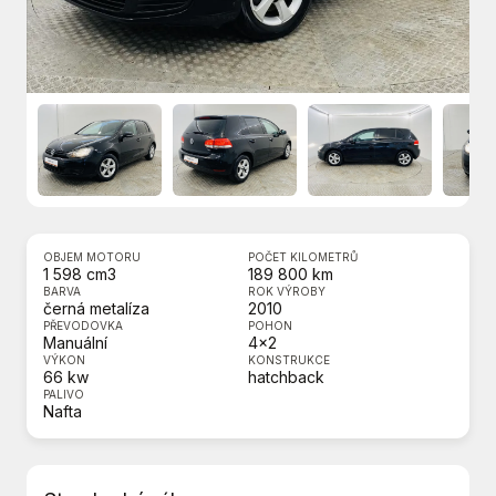
OBJEM MOTORU
POČET KILOMETRŮ
1 598 cm3
189 800 km
BARVA
ROK VÝROBY
černá metalíza
2010
PŘEVODOVKA
POHON
Manuální
4x2
VÝKON
KONSTRUKCE
66 kw
hatchback
PALIVO
Nafta