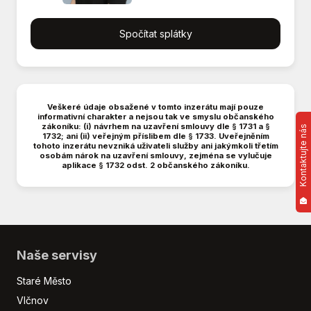
Dvouzónová klimatizace
El. okna
Spočítat splátky
El. zrcátka
Hands free
Hlídání jízdního pruhu
Imobilizér
Veškeré údaje obsažené v tomto inzerátu mají pouze
informativní charakter a nejsou tak ve smyslu občanského
Isofix
zákoníku: (i) návrhem na uzavření smlouvy dle § 1731 a §
Kontaktujte nás
1732; ani (ii) veřejným příslibem dle § 1733. Uveřejněním
LED denní svícení
tohoto inzerátu nevzniká uživateli služby ani jakýmkoli třetím
Litá kola
osobám nárok na uzavření smlouvy, zejména se vylučuje
aplikace § 1732 odst. 2 občanského zákoníku.
Manuální převodovka
Multifunkční volant
Nastavitelný volant
Nouzové brzdění (PEBS)
Palubní počítač
Naše servisy
Parkovací senzory zadní
Plní 'EURO VI'
Staré Město
Posilovač řízení
Vlčnov