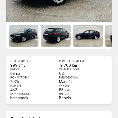
OBJEM MOTORU
POČET KILOMETRŮ
999 cm3
19 700 km
BARVA
ZEMĚ PŮVODU
černá
CZ
ROK VÝROBY
PŘEVODOVKA
2025
Manuální
POHON
VÝKON
4x2
85 kw
KONSTRUKCE
PALIVO
hatchback
Benzín