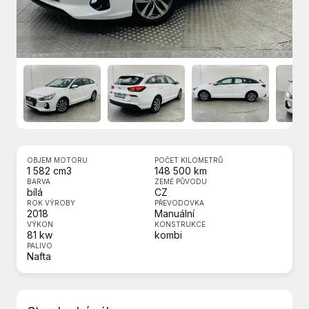
OBJEM MOTORU
POČET KILOMETRŮ
1 582 cm3
148 500 km
BARVA
ZEMĚ PŮVODU
bílá
CZ
ROK VÝROBY
PŘEVODOVKA
2018
Manuální
VÝKON
KONSTRUKCE
81 kw
kombi
PALIVO
Nafta