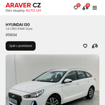
0
0
HYUNDAI I30
1,6 CRDi 81kW Style
913634
Zpět v prohlížení