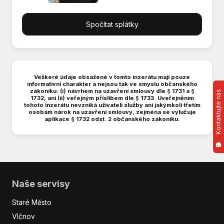
Dvouzónová klimatizace
Dělená zadní sedadla
Spočítat splátky
El. okna
El. sklopná zrcátka
El. zrcátka
Hands free
Veškeré údaje obsažené v tomto inzerátu mají pouze
informativní charakter a nejsou tak ve smyslu občanského
Imobilizér
zákoníku: (i) návrhem na uzavření smlouvy dle § 1731 a §
Kontaktujte nás
1732; ani (ii) veřejným příslibem dle § 1733. Uveřejněním
Isofix
tohoto inzerátu nevzniká uživateli služby ani jakýmkoli třetím
Klimatizace
osobám nárok na uzavření smlouvy, zejména se vylučuje
aplikace § 1732 odst. 2 občanského zákoníku.
Klimatizovaná přihrádka
LED denní svícení
Litá kola
Malý kožený paket
Manuální převodovka
Naše servisy
Mlhovky
Multifunkční volant
Staré Město
Nastavitelný volant
Vlčnov